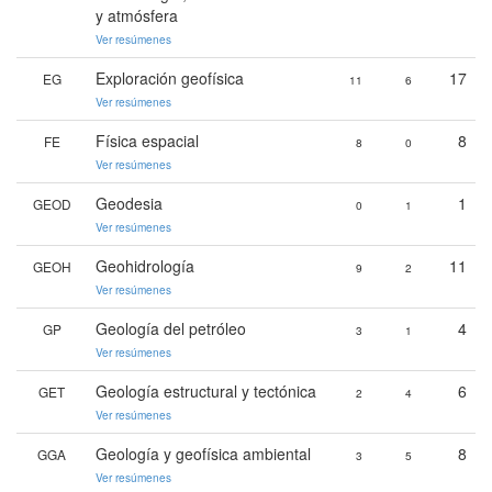
y atmósfera
Ver resúmenes
Exploración geofísica
17
EG
11
6
Ver resúmenes
Física espacial
8
FE
8
0
Ver resúmenes
Geodesia
1
GEOD
0
1
Ver resúmenes
Geohidrología
11
GEOH
9
2
Ver resúmenes
Geología del petróleo
4
GP
3
1
Ver resúmenes
Geología estructural y tectónica
6
GET
2
4
Ver resúmenes
Geología y geofísica ambiental
8
GGA
3
5
Ver resúmenes