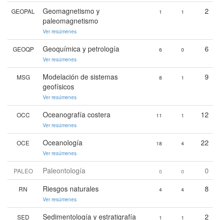
Geomagnetismo y
2
GEOPAL
1
1
paleomagnetismo
Ver resúmenes
Geoquímica y petrología
6
GEOQP
6
0
Ver resúmenes
Modelación de sistemas
9
MSG
8
1
geofísicos
Ver resúmenes
Oceanografía costera
12
OCC
11
1
Ver resúmenes
Oceanología
22
OCE
18
4
Ver resúmenes
Paleontología
0
PALEO
0
0
Riesgos naturales
8
RN
4
4
Ver resúmenes
Sedimentología y estratigrafía
2
SED
1
1