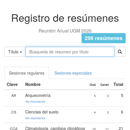
Registro de resúmenes
Reunión Anual UGM 2026
298 resúmenes
Título
Sesiones regulares
Sesiones especiales
Clave
Nombre
Total
Oral
Cartel
Arqueometría
5
AR
5
0
Ver resúmenes
Ciencias del suelo
6
CS
4
2
Ver resúmenes
Climatología, cambios climáticos
21
CCA
10
11